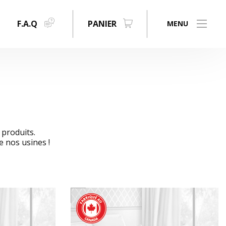
F.A.Q
PANIER
produits.
 nos usines !