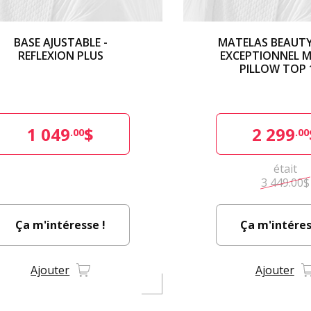
BASE AJUSTABLE -
MATELAS BEAUT
REFLEXION PLUS
EXCEPTIONNEL M
PILLOW TOP 
1 049
$
2 299
.00
.00
était
3 449.00$
Ça m'intéresse !
Ça m'intéres
Ajouter
Ajouter