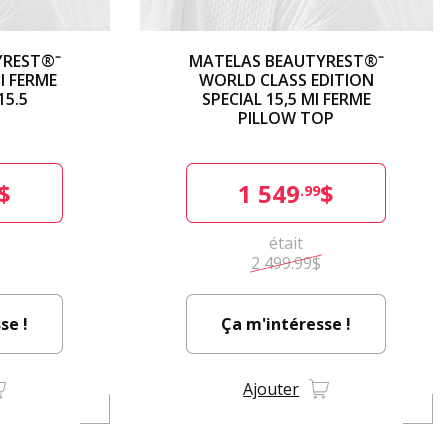
YREST®⁻
MATELAS BEAUTYREST®⁻
I FERME
WORLD CLASS EDITION
15.5
SPECIAL 15,5 MI FERME
PILLOW TOP
$
1 549
$
.99
était
2 499.99$
se !
Ça m'intéresse !
Ajouter