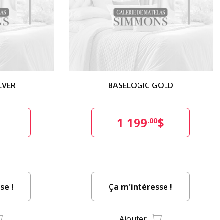
LVER
BASELOGIC GOLD
$
1 199
$
.00
se !
Ça m'intéresse !
Ajouter