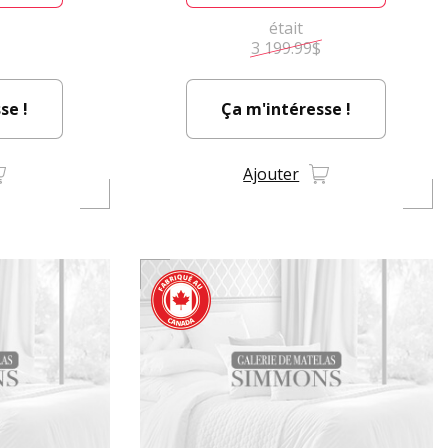
était
3 199.99$
se !
Ça m'intéresse !
Ajouter