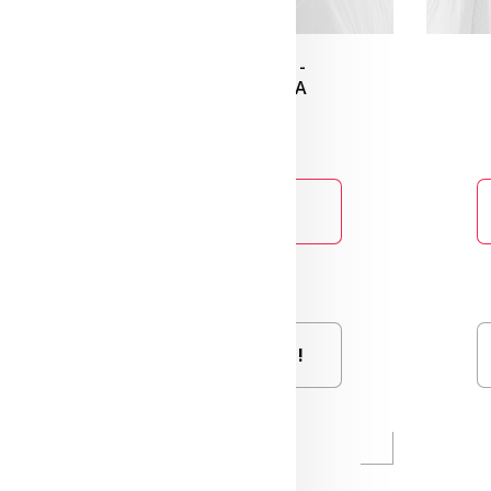
BASE AJUSTABLE -
REFLEXION ULTRA
1 749
$
.00
Ça m'intéresse !
Ajouter