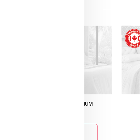
BASELOGIC PLATINUM
1 899
$
.00