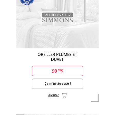
OREILLER PLUMES ET
DUVET
99
$
.99
Ça m'intéresse !
Ajouter