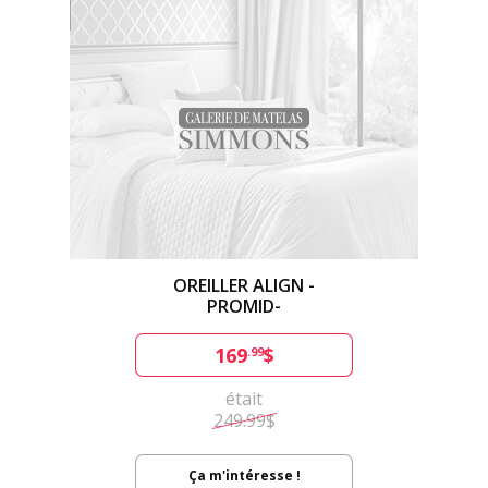
OREILLER ALIGN -
PROMID-
169
$
.99
était
249.99$
Ça m'intéresse !