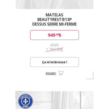
MATELAS
BEAUTYREST®13P
DESSUS SERRE MI-FERME
949
$
.99
était
1 799.99$
Ça m'intéresse !
Ajouter