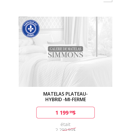
MATELAS PLATEAU-
HYBRID -MI-FERME
1 199
$
.99
était
2 299.99$