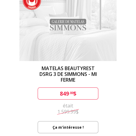
MATELAS BEAUTYREST
DSRG 3 DE SIMMONS - MI
FERME
849
$
.00
était
1 599.99$
Ça m'intéresse !