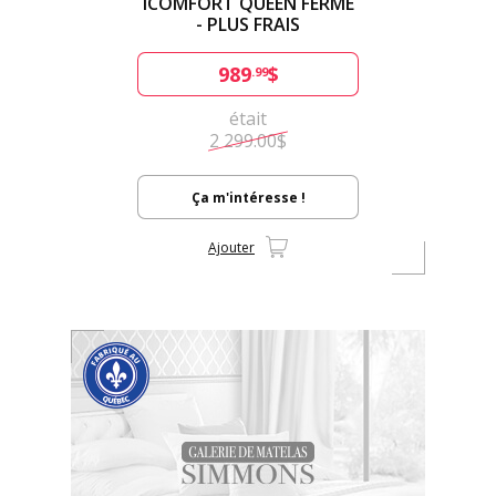
ICOMFORT QUEEN FERME
- PLUS FRAIS
989
$
.99
était
2 299.00$
Ça m'intéresse !
Ajouter