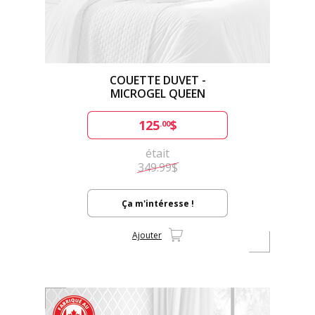
COUETTE DUVET -
MICROGEL QUEEN
125
$
.00
était
349.99$
Ça m'intéresse !
Ajouter