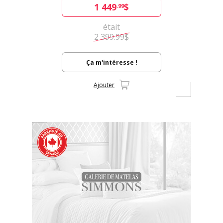
1 449
$
.99
était
2 399.99$
Ça m'intéresse !
Ajouter