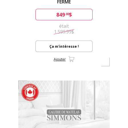
FERME
849
$
.00
était
1 599.99$
Ça m'intéresse !
Ajouter