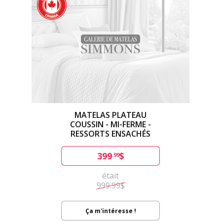
MATELAS PLATEAU
COUSSIN - MI-FERME -
RESSORTS ENSACHÉS
399
$
.99
était
999.99$
Ça m'intéresse !