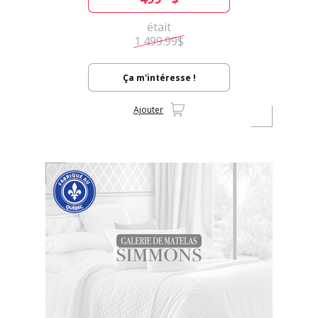
était
1 499.99$
Ça m'intéresse !
Ajouter