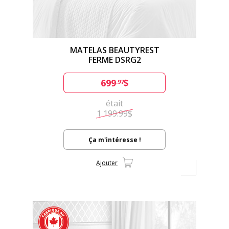
MATELAS BEAUTYREST
FERME DSRG2
699
$
.97
était
1 199.99$
Ça m'intéresse !
Ajouter