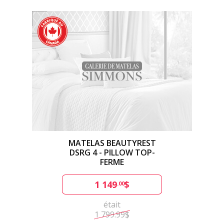
MATELAS BEAUTYREST
DSRG 4 - PILLOW TOP-
FERME
1 149
$
.00
était
1 799.99$