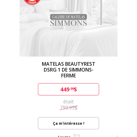
MATELAS BEAUTYREST
DSRG 1 DE SIMMONS-
FERME
449
$
.99
était
799.99$
Ça m'intéresse !