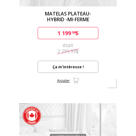
MATELAS PLATEAU-
HYBRID -MI-FERME
1 199
$
.99
était
2 299.99$
Ça m'intéresse !
Ajouter