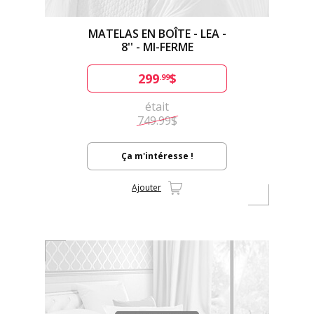
MATELAS EN BOÎTE - LEA -
8'' - MI-FERME
299
$
.99
était
749.99$
Ça m'intéresse !
Ajouter