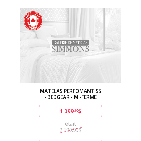
MATELAS PERFOMANT S5
- BEDGEAR - MI-FERME
1 099
$
.00
était
2 199.99$