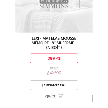
LEXI - MATELAS MOUSSE
MÉMOIRE ''8'' MI-FERME -
EN BOÎTE
299
$
.99
était
849.99$
Ça m'intéresse !
Ajouter