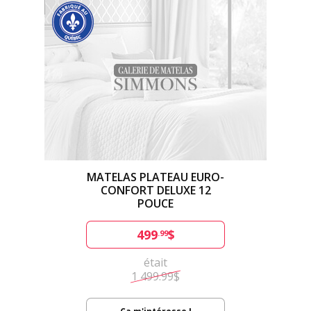
MATELAS PLATEAU EURO-
CONFORT DELUXE 12
POUCE
499
$
.99
était
1 499.99$