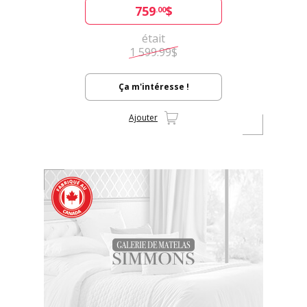
759
$
.00
était
1 599.99$
Ça m'intéresse !
Ajouter