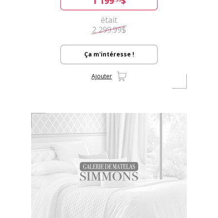
1 199
$
était
2 299.99$
Ça m'intéresse !
Ajouter