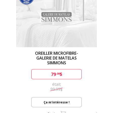
OREILLER MICROFIBRE-
GALERIE DE MATELAS
SIMMONS
79
$
.00
était
99.99$
Ça m'intéresse !