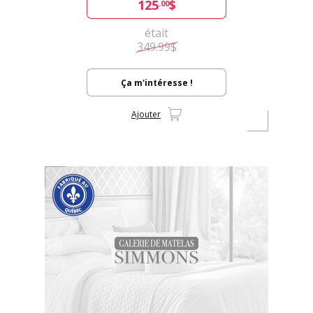
125
$
.00
était
349.99$
Ça m'intéresse !
Ajouter