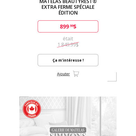
MATELAS BEAUTYREST®
EXTRA FERME SPÉCIALE
ÉDITION
899
$
.99
était
1 849.99$
Ça m'intéresse !
Ajouter