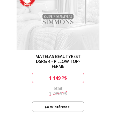
MATELAS BEAUTYREST
DSRG 4 - PILLOW TOP-
FERME
1 149
$
.00
était
1 799.99$
Ça m'intéresse !