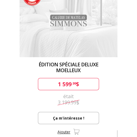
ÉDITION SPÉCIALE DELUXE
MOELLEUX
1 599
$
.99
était
3 199.99$
Ça m'intéresse !
Ajouter