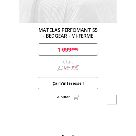
MATELAS PERFOMANT S5
- BEDGEAR - MI-FERME
1 099
$
.00
était
2 199.99$
Ça m'intéresse !
Ajouter