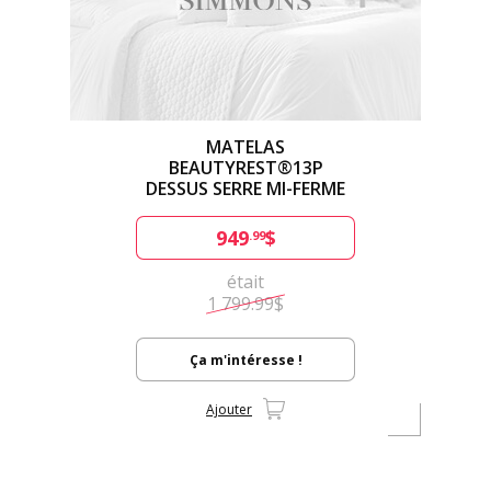
MATELAS
BEAUTYREST®13P
DESSUS SERRE MI-FERME
949
$
.99
était
1 799.99$
Ça m'intéresse !
Ajouter