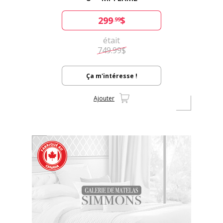
299
$
.99
était
749.99$
Ça m'intéresse !
Ajouter