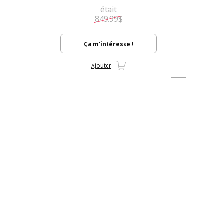
était
849.99$
Ça m'intéresse !
Ajouter