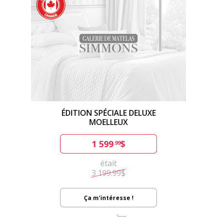
ÉDITION SPÉCIALE DELUXE
MOELLEUX
1 599
$
.99
était
3 199.99$
Ça m'intéresse !